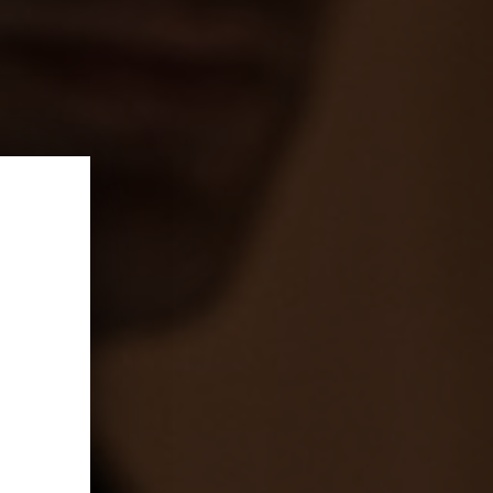
NELLA NOSTRA
ITY
er di Amaro Braulio per scoprire per primo notizie,
e, e molto altro.