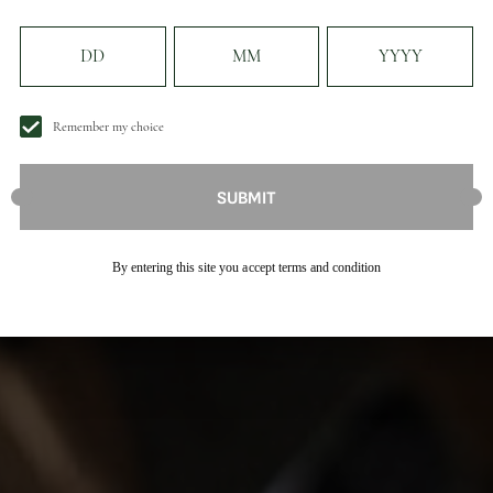
Remember my choice
Submit
GRAZIE 
SUBMIT
ISCRITT
By entering this site you accept terms and condition
Tieni d'occhio la tua ca
SCOPRI