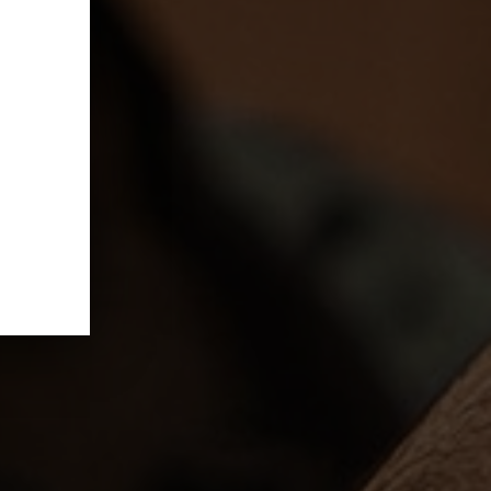
PER ESSERTI
O!
sella di posta
 DI PIÙ!