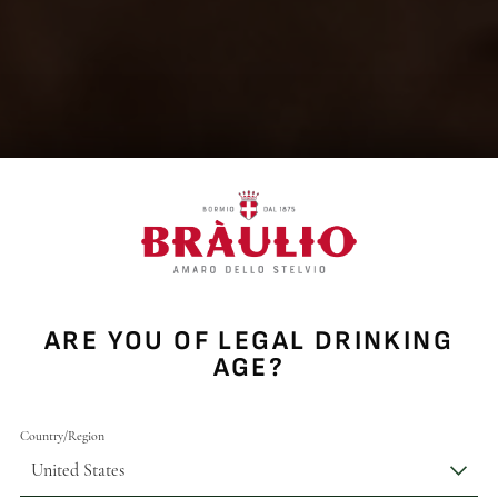
ENTRA 
COMMUN
Iscriviti alla newslett
eventi, offerte esclusiv
ARE YOU OF LEGAL DRINKING
AGE?
Country/Region
United States